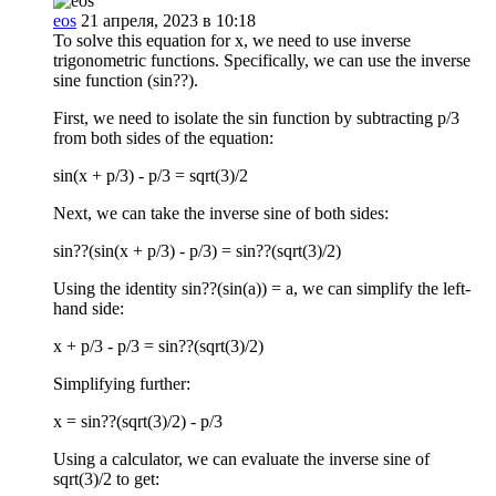
eos
21 апреля, 2023 в 10:18
To solve this equation for x, we need to use inverse
trigonometric functions. Specifically, we can use the inverse
sine function (sin??).
First, we need to isolate the sin function by subtracting p/3
from both sides of the equation:
sin(x + p/3) - p/3 = sqrt(3)/2
Next, we can take the inverse sine of both sides:
sin??(sin(x + p/3) - p/3) = sin??(sqrt(3)/2)
Using the identity sin??(sin(a)) = a, we can simplify the left-
hand side:
x + p/3 - p/3 = sin??(sqrt(3)/2)
Simplifying further:
x = sin??(sqrt(3)/2) - p/3
Using a calculator, we can evaluate the inverse sine of
sqrt(3)/2 to get: