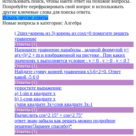
использовать поиск, чтобы найти ответ на похожие вопросы.
Попробуйте перефразировать свой вопрос и использовать
другие ключевые слова для поиска ответа.
Искать другие ответы
Новые вопросы в категории: Алгебра
( 2sinx+корень из 3) корень из cosx=0 помогите решить
уравнение
Ответы (1)
Напишите уравнение параболы , заданой формулой y=
a(x+l)^2 + m и изображенной на рисунке . При каких
значениях x выполняется условие : y = 0 , y > 0 , y < 0 ?
Ответы (1)
Найдите сумму корней уравнения x3-6×2=0. Ответ
какой -5 6 0
Ответы (1)
упростите выражения:
a) 1-sin в квадрате x
b) 1-cosв квадрате x
c)sinв квадрате 3x+cosв квадрате 3x-1
Ответы (1)
Вычислить cos^2 15° + cos^2 75
°
ответ знаю,забыла как решать,можно подробное
решение!Заранее спасибо)*
Ответы (1)