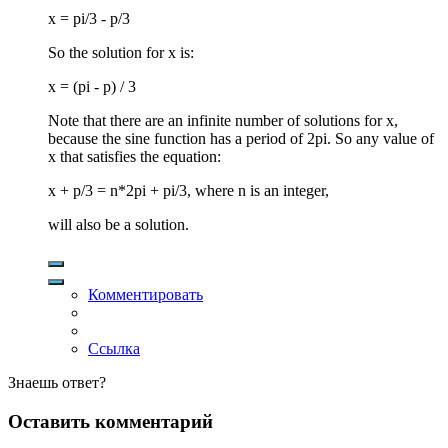
x = pi/3 - p/3
So the solution for x is:
x = (pi - p) / 3
Note that there are an infinite number of solutions for x,
because the sine function has a period of 2pi. So any value of
x that satisfies the equation:
x + p/3 = n*2pi + pi/3, where n is an integer,
will also be a solution.
Комментировать
Ссылка
Знаешь ответ?
Оставить комментарий