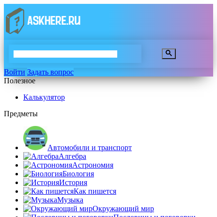
Войти
Задать вопрос
Полезное
Калькулятор
Предметы
Автомобили и транспорт
Алгебра
Астрономия
Биология
История
Как пишется
Музыка
Окружающий мир