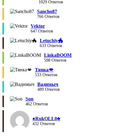
1029 Ответов
Sancho87
766 Ответов
Vektor
647 Ответов
Letuchiy🐲
633 Ответов
LinkaBOOM
598 Ответов
Тянка💋
533 Ответов
Вадимыч
489 Ответов
Son
462 Ответов
♠︎RukOLL0♣︎
432 Ответов