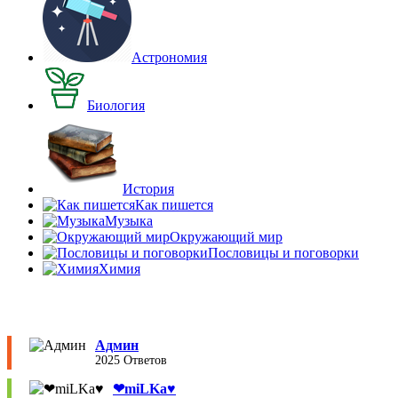
Астрономия
Биология
История
Как пишется
Музыка
Окружающий мир
Пословицы и поговорки
Химия
Админ
2025 Ответов
❤︎miLKa♥︎